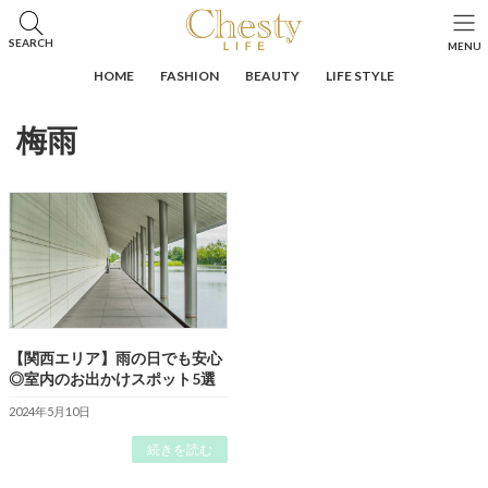
コ
ナ
ン
ビ
HOME
投稿
梅雨
SEARCH
MENU
テ
ゲ
ン
ー
HOME
FASHION
BEAUTY
LIFE STYLE
ツ
シ
へ
ョ
梅雨
ス
ン
キ
に
ッ
移
プ
動
【関西エリア】雨の日でも安心
◎室内のお出かけスポット5選
2024年5月10日
続きを読む