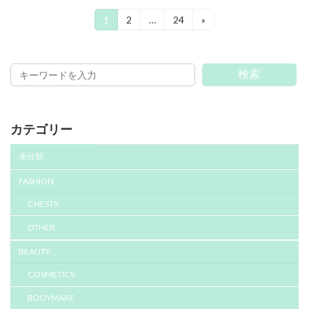
投
固
固
固
1
2
…
24
»
定
定
定
稿
ペ
ペ
ペ
ー
ー
ー
の
ジ
ジ
ジ
検索
ペ
ー
カテゴリー
ジ
送
未分類
り
FASHION
CHESTY
OTHER
BEAUTY
COSMETICS
BODYMAKE