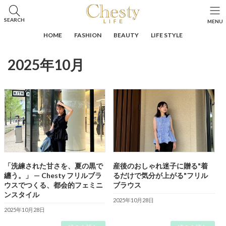
コ
ナ
ン
ビ
HOME
投稿
2025年10月
SEARCH
MENU
テ
ゲ
ン
ー
HOME
FASHION
BEAUTY
LIFE STYLE
ツ
シ
へ
ョ
2025年10月
ス
ン
キ
に
ッ
移
プ
動
「洗練された甘さを、夏の黒で
産後のおしゃれ迷子に贈る"着
纏う。」 — Chesty フリルブラ
るだけで気分が上がる"フリル
ウスでつくる、都会的フェミニ
ブラウス
ンスタイル
2025年10月28日
2025年10月28日