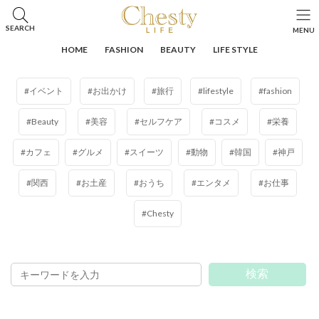
コ
ナ
ン
ビ
HOME
タグ検索用
SEARCH
MENU
テ
ゲ
ン
ー
HOME
FASHION
BEAUTY
LIFE STYLE
ツ
シ
へ
ョ
ス
ン
イベント
お出かけ
旅行
lifestyle
fashion
キ
に
ッ
移
Beauty
美容
セルフケア
コスメ
栄養
プ
動
カフェ
グルメ
スイーツ
動物
韓国
神戸
関西
お土産
おうち
エンタメ
お仕事
Chesty
検索