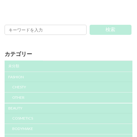
検索
カテゴリー
未分類
FASHION
CHESTY
OTHER
BEAUTY
COSMETICS
BODYMAKE