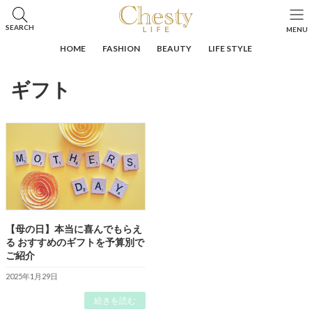
コ
ナ
ン
ビ
HOME
投稿
ギフト
SEARCH
MENU
テ
ゲ
ン
ー
HOME
FASHION
BEAUTY
LIFE STYLE
ツ
シ
へ
ョ
ギフト
ス
ン
キ
に
ッ
移
プ
動
【母の日】本当に喜んでもらえ
る おすすめのギフトを予算別で
ご紹介
2025年1月29日
続きを読む