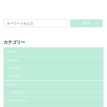
検索
カテゴリー
未分類
FASHION
CHESTY
OTHER
BEAUTY
COSMETICS
BODYMAKE