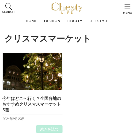
コ
ナ
ン
ビ
HOME
投稿
クリスマスマーケット
SEARCH
MENU
テ
ゲ
ン
ー
HOME
FASHION
BEAUTY
LIFE STYLE
ツ
シ
へ
ョ
クリスマスマーケット
ス
ン
キ
に
ッ
移
プ
動
今年はどこへ行く？全国各地の
おすすめクリスマスマーケット
5選
2024年9月20日
続きを読む