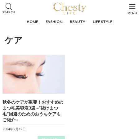
コ
ナ
ン
ビ
HOME
投稿
ケア
SEARCH
MENU
テ
ゲ
ン
ー
HOME
FASHION
BEAUTY
LIFE STYLE
ツ
シ
へ
ョ
ケア
ス
ン
キ
に
ッ
移
プ
動
秋冬のケアが重要！おすすめの
まつ毛美容液3選 ~”抜けまつ
毛”回避のためのおうちケアも
ご紹介~
2024年9月12日