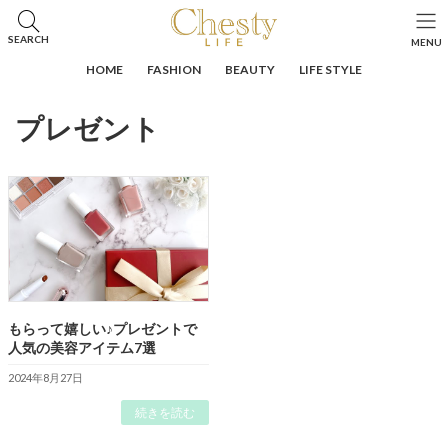
コ
ナ
ン
ビ
HOME
投稿
プレゼント
SEARCH
MENU
テ
ゲ
ン
ー
HOME
FASHION
BEAUTY
LIFE STYLE
ツ
シ
へ
ョ
プレゼント
ス
ン
キ
に
ッ
移
プ
動
もらって嬉しい♪プレゼントで
人気の美容アイテム7選
2024年8月27日
続きを読む