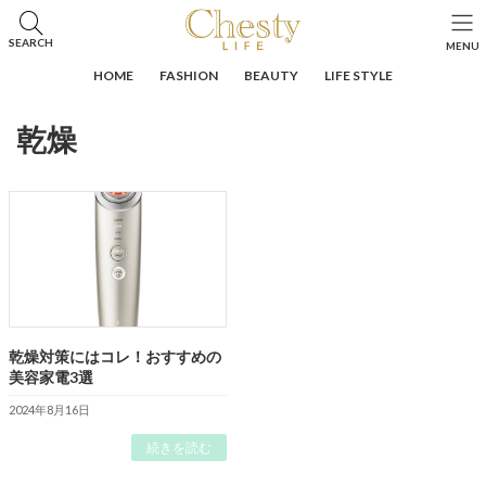
コ
ナ
ン
ビ
HOME
投稿
乾燥
SEARCH
MENU
テ
ゲ
ン
ー
HOME
FASHION
BEAUTY
LIFE STYLE
ツ
シ
へ
ョ
乾燥
ス
ン
キ
に
ッ
移
プ
動
乾燥対策にはコレ！おすすめの
美容家電3選
2024年8月16日
続きを読む