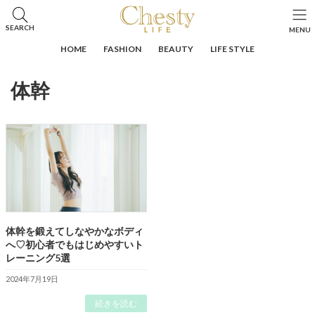
コ
ナ
ン
ビ
HOME
投稿
体幹
SEARCH
MENU
テ
ゲ
ン
ー
HOME
FASHION
BEAUTY
LIFE STYLE
ツ
シ
へ
ョ
体幹
ス
ン
キ
に
ッ
移
プ
動
体幹を鍛えてしなやかなボディ
へ♡初心者でもはじめやすいト
レーニング5選
2024年7月19日
続きを読む