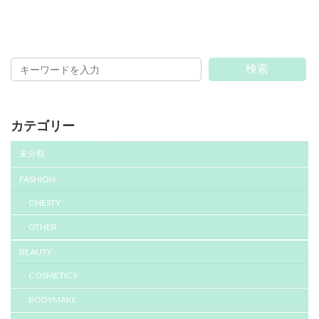
検索
カテゴリー
未分類
FASHION
CHESTY
OTHER
BEAUTY
COSMETICS
BODYMAKE