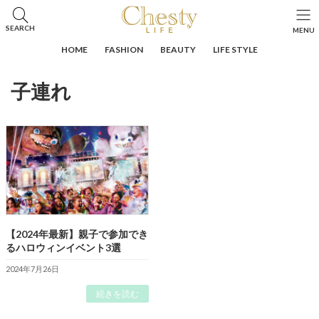
コ
ナ
ン
ビ
HOME
投稿
子連れ
SEARCH
MENU
テ
ゲ
ン
ー
HOME
FASHION
BEAUTY
LIFE STYLE
ツ
シ
へ
ョ
子連れ
ス
ン
キ
に
ッ
移
プ
動
【2024年最新】親子で参加でき
るハロウィンイベント3選
2024年7月26日
続きを読む