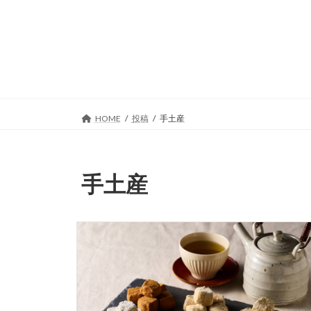
コ
ナ
ン
ビ
テ
ゲ
ン
ー
ツ
シ
へ
ョ
ス
ン
キ
に
HOME
投稿
手土産
ッ
移
プ
動
手土産