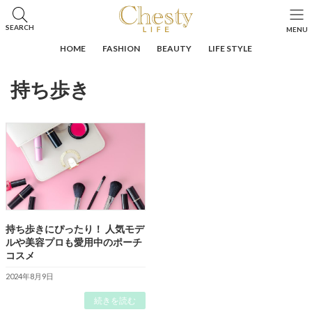
コ
ナ
ン
ビ
HOME
投稿
持ち歩き
SEARCH
MENU
テ
ゲ
ン
ー
HOME
FASHION
BEAUTY
LIFE STYLE
ツ
シ
へ
ョ
持ち歩き
ス
ン
キ
に
ッ
移
プ
動
持ち歩きにぴったり！ 人気モデ
ルや美容プロも愛用中のポーチ
コスメ
2024年8月9日
続きを読む