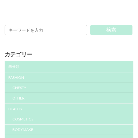
検索
カテゴリー
未分類
FASHION
CHESTY
OTHER
BEAUTY
COSMETICS
BODYMAKE