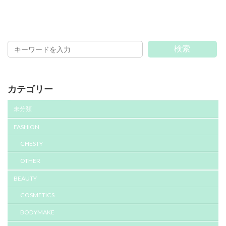
検索
カテゴリー
未分類
FASHION
CHESTY
OTHER
BEAUTY
COSMETICS
BODYMAKE