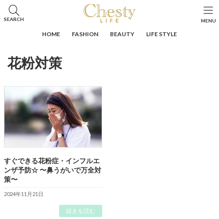
コ
ナ
ン
ビ
HOME
投稿
花粉対策
SEARCH
MENU
テ
ゲ
ン
ー
HOME
FASHION
BEAUTY
LIFE STYLE
ツ
シ
へ
ョ
花粉対策
ス
ン
キ
に
ッ
移
プ
動
すぐできる花粉症・インフルエ
ンザ予防☆ 〜鼻うがいで万全対
策〜
2024年11月21日
続きを読む