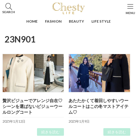
コ
ナ
ン
ビ
HOME
投稿
23N901
SEARCH
MENU
テ
ゲ
ン
ー
HOME
FASHION
BEAUTY
LIFE STYLE
ツ
シ
へ
ョ
23N901
ス
ン
キ
に
ッ
移
プ
動
贅沢ビジューでアレンジ自在♡
あたたかくて着回しやすいウー
シーンを選ばないビジューウー
ルコートはこの冬マストアイテ
ルロングコート
ム♡
2025年1月12日
2025年1月9日
続きを読む
続きを読む