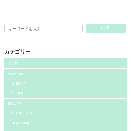
検索
カテゴリー
未分類
FASHION
CHESTY
OTHER
BEAUTY
COSMETICS
BODYMAKE