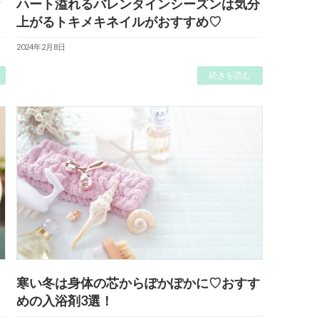
り
ハート溢れるバレンタインシーズンは気分
上がるトキメキネイルがおすすめ♡
2024年2月8日
続きを読む
寒い冬は身体の芯からぽかぽかに♡おすす
めの入浴剤3選！