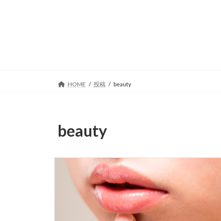
コ
ナ
ン
ビ
テ
ゲ
ン
ー
ツ
シ
へ
ョ
ス
ン
キ
に
HOME
投稿
beauty
ッ
移
プ
動
beauty