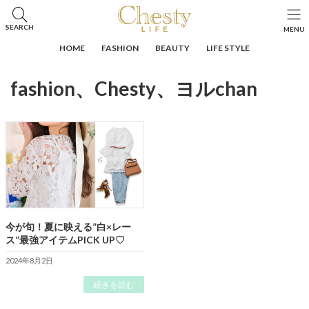
コ
ナ
ン
ビ
HOME
投稿
fashion、Chesty、ヨルchan
SEARCH
MENU
テ
ゲ
ン
ー
HOME
FASHION
BEAUTY
LIFE STYLE
ツ
シ
へ
ョ
fashion、Chesty、ヨルchan
ス
ン
キ
に
ッ
移
プ
動
今が旬！夏に映える”白×レー
ス”最強アイテムPICK UP♡
2024年8月2日
続きを読む