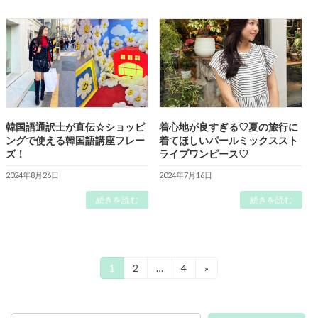
韓国語通訳士が直伝☆ショッピ
着心地が良すぎる♡夏の旅行に
ングで使える韓国語講座フレー
着てほしいパールミックススト
ズ！
ライプワンピース♡
2024年8月26日
2024年7月16日
続きを読む
続きを読む
投
固
固
固
1
2
…
4
»
定
定
定
稿
ペ
ペ
ペ
ー
ー
ー
の