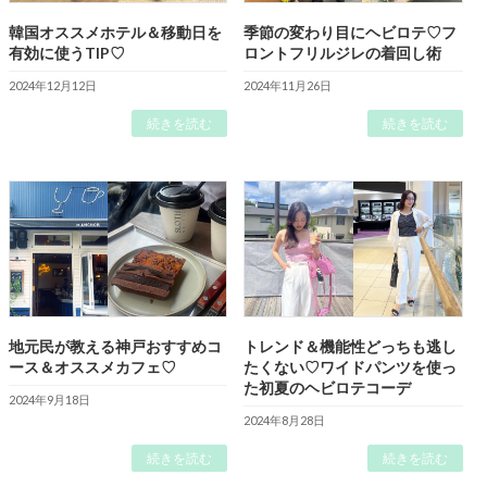
韓国オススメホテル＆移動日を
季節の変わり目にヘビロテ♡フ
有効に使うTIP♡
ロントフリルジレの着回し術
2024年12月12日
2024年11月26日
続きを読む
続きを読む
地元民が教える神戸おすすめコ
トレンド＆機能性どっちも逃し
ース＆オススメカフェ♡
たくない♡ワイドパンツを使っ
た初夏のヘビロテコーデ
2024年9月18日
2024年8月28日
続きを読む
続きを読む