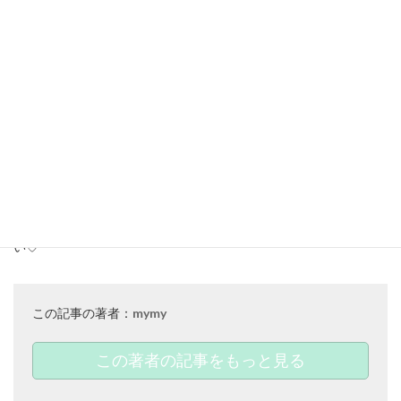
この記事でご紹介している
アイテムはこちら▼
メイクアップポーチ
￥5,500(taxin)
CHECK➜
いかがでしたか？
またおすすめのアイテムが見つかったら、ぜひご紹介させて下さ
い♡
この記事の著者：
mymy
この著者の記事をもっと見る