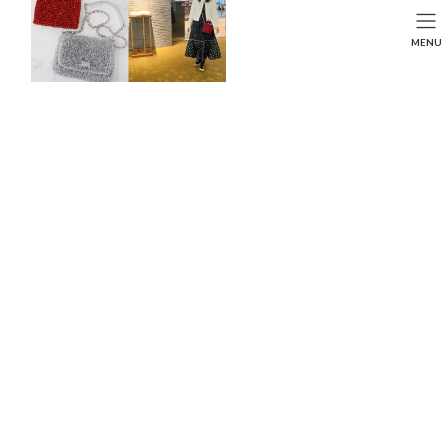
コ
ナ
ン
ビ
HOME
投稿
BEAUTY
SEARCH
MENU
テ
ゲ
毎日の時短にもなる♡使い勝手抜群の便利なメイクポーチをCHECK！
ン
ー
HOME
FASHION
BEAUTY
LIFE STYLE
ツ
シ
へ
ョ
ス
ン
キ
に
ッ
移
プ
動
毎日の時短にもなる♡使い勝手抜群の便利なメイク
ポーチをCHECK！