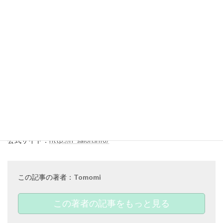
Rrグループ独自開発の
Rr SALON EXOSOMEシリーズ
名古屋だけでなく東京などにも店舗がありますので、艶髪・美髪
を手に入れられるサロンをぜひ体感してみてください。
サロン
BOTANIUM by Rr SALON
名古屋市中区栄3-31-6 ロイヤルビル4F、5F
公式サイト：
http://rr-salon.info/
この記事の著者：
Tomomi
この著者の記事をもっと見る