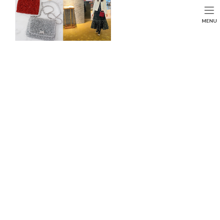
コ
ナ
ン
ビ
HOME
投稿
BEAUTY
SEARCH
MENU
テ
ゲ
月1のスペシャルケアで憧れの艶髪に♡【Rr SALON】でヘアメンテナンスの
ン
ー
ススメ♪
HOME
FASHION
BEAUTY
LIFE STYLE
ツ
シ
へ
ョ
ス
ン
キ
に
ッ
移
プ
動
月1のスペシャルケアで憧れの艶髪に♡【Rr