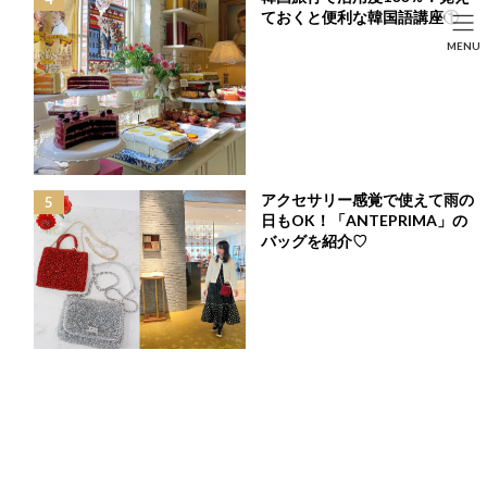
コ
ナ
ておくと便利な韓国語講座①
ン
ビ
HOME
投稿
FASHION
SEARCH
MENU
テ
ゲ
秋がやって来た♡私が自信を持っておすすめするBlack Coordinate♡
ン
ー
HOME
FASHION
BEAUTY
LIFE STYLE
ツ
シ
へ
ョ
ス
ン
キ
に
ッ
移
プ
動
アクセサリー感覚で使えて雨の
日もOK！「ANTEPRIMA」の
バッグを紹介♡