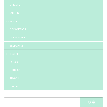
CHESTY
OTHER
BEAUTY
COSMETICS
BODYMAKE
SELFCARE
LIFE STYLE
FOOD
HOBBY
TRAVEL
EVENT
検
索: