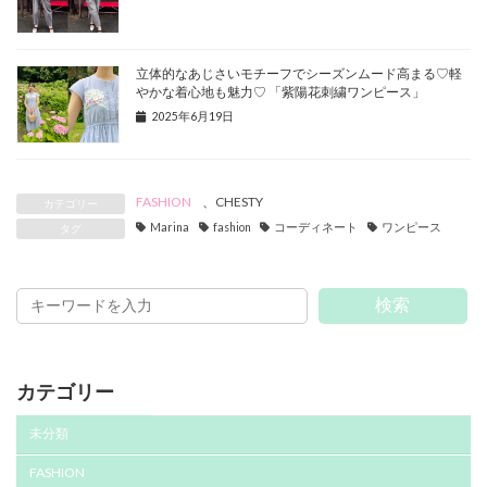
⽴体的なあじさいモチーフでシーズンムード⾼まる♡軽
やかな着⼼地も魅⼒♡ 「紫陽花刺繍ワンピース」
2025年6月19日
FASHION
、
CHESTY
カテゴリー
Marina
fashion
コーディネート
ワンピース
タグ
検索
カテゴリー
未分類
FASHION