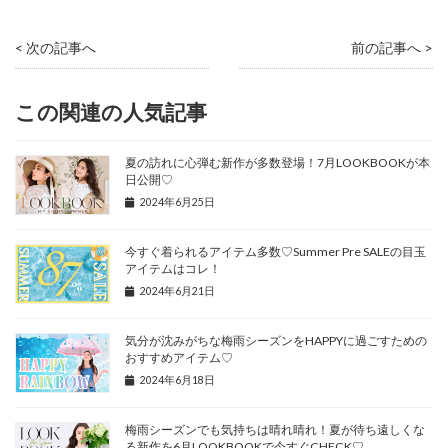
< 次の記事へ
前の記事へ >
この関連の人気記事
夏の訪れに心弾む新作が多数登場！7月LOOKBOOKが本
日公開♡
2024年6月25日
今すぐ着られるアイテム多数♡Summer Pre SALEの目玉
アイテムはコレ！
2024年6月21日
気分が沈みがちな梅雨シーズンをHAPPYに過ごすための
おすすめアイテム♡
2024年6月18日
梅雨シーズンでも気持ちは晴れ晴れ！夏が待ち遠しくな
る新作を6月LOOKBOOKで今すぐCHECK♡