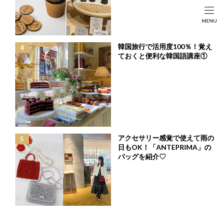
コ
ナ
ン
ビ
HOME
投稿
FASHION
SEARCH
MENU
テ
ゲ
Chesty A/W Collection Vol.4が遂に公開♡今月のテーマは「Treasure＆
ン
ー
Smile」
HOME
FASHION
BEAUTY
LIFE STYLE
ツ
シ
韓国旅行で活用度100％！覚え
へ
ョ
ておくと便利な韓国語講座①
ス
ン
キ
に
ッ
移
プ
動
アクセサリー感覚で使えて雨の
日もOK！「ANTEPRIMA」の
バッグを紹介♡
Chesty A/W Collection Vol.4が遂に公開♡今月のテ