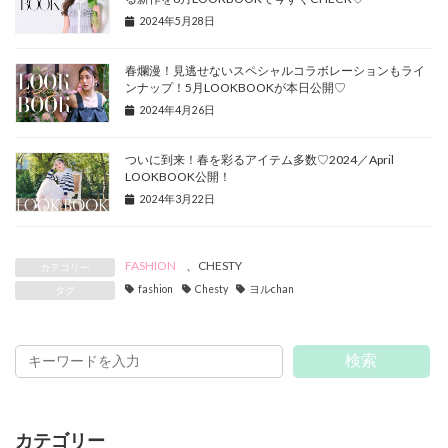
2024年5月28日
春爛漫！見逃せないスペシャルコラボレーションもライ
ンナップ！5月LOOKBOOKが本日公開♡
2024年4月26日
ついに到来！春を彩るアイテム多数♡2024／April
LOOKBOOK公開！
2024年3月22日
FASHION
、
CHESTY
カテゴリー
fashion
Chesty
ヨルchan
タグ
検索
カテゴリー