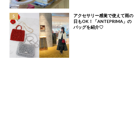
大好評開催中のBLACKFRIDAY SALEはもうCHECK
アクセサリー感覚で使えて雨の
した？今すぐ着られるお得なアイテムをお見逃しな
日もOK！「ANTEPRIMA」の
く☆
バッグを紹介♡
最
2023年11月30日
終
更
皆さんこんにちは♡
新
日
気温がぐっと下がって冬アイテムが気になる季節ですよね…
時
そんな時に嬉しい
BLACKFRIDAY SALE
が11/24（金）からスター
:
ト！
この時期にGETすると、まだまだ活躍すること間違いなし！
ぜひCHECKしてみて下さいね＾＾
①ツイードビッグカラーコート