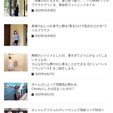
「洗練された甘さを、夏の黒で纏う。」 — Chesty フリル
ブラウスでつくる、都会的フェミニンスタイル
2025年10月28日
産後のおしゃれ迷子に贈る"着るだけで気分が上がる"フ
リルブラウス
2025年10月28日
梅雨のジメジメとした日、暑すぎてどうにかなってしま
いそうな日、
そんな日でも爽やかに着ることができる【ビジューシャ
ツワンピース】をご紹介します。
2025年6月27日
ボトムスによって雰囲気が変わる
Chestyらしさが詰まったポロ♡
2025年6月27日
オシャレアイテムのグレーデニムで母娘コーデ対決☆