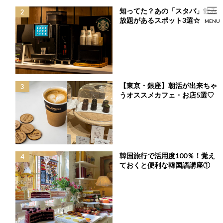
コ
ナ
知ってた？あの「スタバ」飲み
ン
ビ
HOME
投稿
FASHION
放題があるスポット3選☆
SEARCH
MENU
テ
ゲ
大好評開催中のBLACKFRIDAY SALEはもうCHECKした？今すぐ着られるお得
ン
ー
なアイテムをお見逃しなく☆
HOME
FASHION
BEAUTY
LIFE STYLE
ツ
シ
へ
ョ
ス
ン
キ
に
ッ
移
【東京・銀座】朝活が出来ちゃ
プ
動
うオススメカフェ・お店5選♡
韓国旅行で活用度100％！覚え
ておくと便利な韓国語講座①