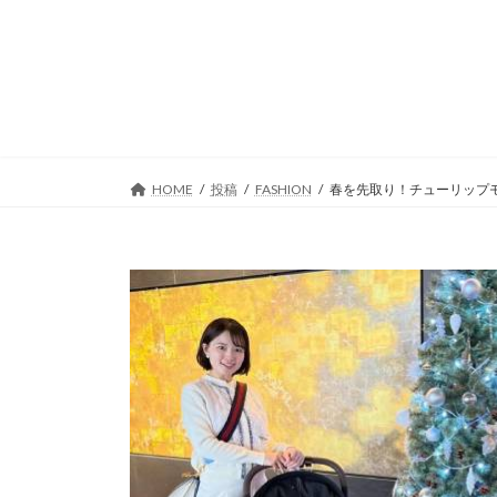
コ
ナ
ン
ビ
テ
ゲ
ン
ー
ツ
シ
へ
ョ
ス
ン
キ
に
HOME
投稿
FASHION
春を先取り！チューリップ
ッ
移
プ
動