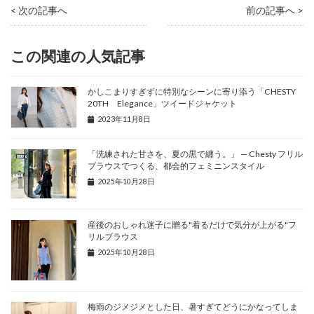
< 次の記事へ
前の記事へ >
この関連の人気記事
かしこまりすぎずに特別なシーンに寄り添う「CHESTY
20TH Elegance」ツイードジャケット
2023年11月8日
「洗練された甘さを、夏の黒で纏う。」 — Chesty フリル
ブラウスでつくる、都会的フェミニンスタイル
2025年10月28日
産後のおしゃれ迷子に贈る"着るだけで気分が上がる"フ
リルブラウス
2025年10月28日
梅雨のジメジメとした日、暑すぎてどうにかなってしま