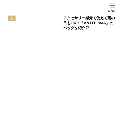
コ
ナ
ン
ビ
HOME
投稿
FASHION
SEARCH
MENU
テ
ゲ
ワーキングシーンでも大活躍♪着回し力高く大人可愛い「チューリップパン
ン
ー
ツ」
アクセサリー感覚で使えて雨の
HOME
FASHION
BEAUTY
LIFE STYLE
ツ
シ
日もOK！「ANTEPRIMA」の
へ
ョ
バッグを紹介♡
ス
ン
キ
に
ッ
移
プ
動
ワーキングシーンでも大活躍♪着回し力高く大