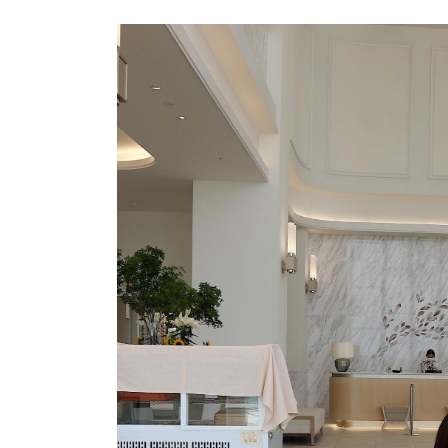
日
時
: