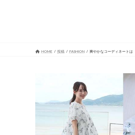
コ
ナ
ン
ビ
テ
ゲ
ン
ー
ツ
シ
へ
ョ
ス
ン
キ
に
HOME
投稿
FASHION
爽やかなコーディネートは
ッ
移
プ
動