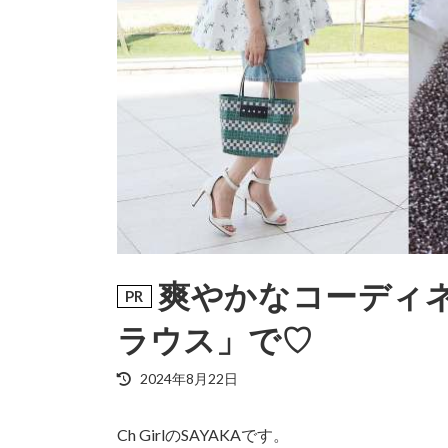
爽やかなコーディ
ラウス」で♡
最
2024年8月22日
終
更
Ch GirlのSAYAKAです。
新