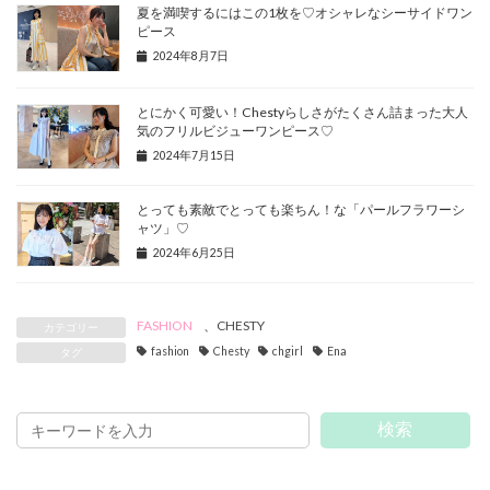
夏を満喫するにはこの1枚を♡オシャレなシーサイドワン
ピース
2024年8月7日
とにかく可愛い！Chestyらしさがたくさん詰まった大人
気のフリルビジューワンピース♡
2024年7月15日
とっても素敵でとっても楽ちん！な「パールフラワーシ
ャツ」♡
2024年6月25日
FASHION
、
CHESTY
カテゴリー
fashion
Chesty
chgirl
Ena
タグ
検索