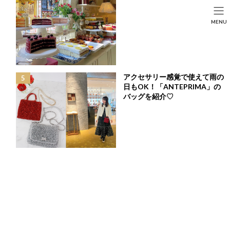
コ
ナ
ン
ビ
HOME
投稿
FASHION
SEARCH
MENU
テ
ゲ
収能力抜群！THE HANY × Chesty の主役級バッグ♡「シャイニーサマーバッ
ン
ー
グ」
HOME
FASHION
BEAUTY
LIFE STYLE
ツ
シ
へ
ョ
ス
ン
キ
に
アクセサリー感覚で使えて雨の
ッ
移
日もOK！「ANTEPRIMA」の
プ
動
バッグを紹介♡
収能力抜群！THE HANY × Chesty の主役級バッグ