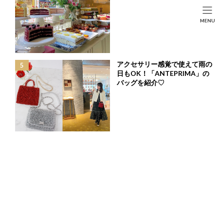
コ
ナ
ン
ビ
HOME
投稿
FASHION
SEARCH
MENU
テ
ゲ
オフィスから休日まで幅広いシーンで活躍する万能なジャケットセットアッ
ン
ー
プ♡
HOME
FASHION
BEAUTY
LIFE STYLE
ツ
シ
へ
ョ
ス
ン
アクセサリー感覚で使えて雨の
キ
に
日もOK！「ANTEPRIMA」の
ッ
移
バッグを紹介♡
プ
動
オフィスから休日まで幅広いシーンで活躍する万能