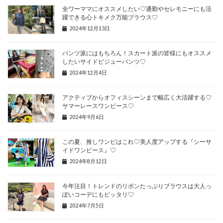
全ワーママにオススメしたい♡通勤やセレモニーにも活
躍できる心トキメク万能ブラウス♡
2024年12月13日
パンツ派にはもちろん！スカート派の皆様にもオススメ
したいサイドビジューパンツ♡
2024年12月4日
アクティブからオフィスシーンまで幅広く大活躍する♡
サマーレースワンピース♡
2024年9月6日
この夏、推しワンピはこれ♡美人度アップする『シーサ
イドワンピース』♡
2024年8月12日
今年注目！トレンドのリボンたっぷりブラウスは大人っ
ぽいコーデにもピッタリ♡
2024年7月5日