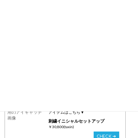
トになっておすすめです♡
最後に
いかがでしたか？
ジャケットとパンツのセットアップは忙しい朝もコーディネート
を考えずにきちんと感が出せるのでとっても便利ですよね！
お手持ちのアイテムとも組み合わせして頂きやすいアイテムかと
思いますので秋冬コーデの着回しにチェックしてみてはいかがで
しょうか♡
この記事でご紹介している
アイテムはこちら▼
刺繍イニシャルセットアップ
￥30,800(taxin)
CHECK ➜