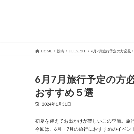
コ
ナ
ン
ビ
テ
ゲ
ン
ー
ツ
シ
へ
ョ
ス
ン
キ
に
HOME
投稿
LIFE STYLE
6月7月旅行予定の方必見
ッ
移
プ
動
6月7月旅行予定の方
おすすめ５選
最
2024年1月31日
終
更
初夏を迎えてお出かけが楽しいこの季節。旅
新
日
今回は、6月・7月の旅行におすすめのイベン
時