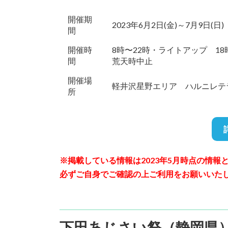
開催期
2023年6月2日(金)～7月9日(日)
間
開催時
8時〜22時・ライトアップ 18時～
間
荒天時中止
開催場
軽井沢星野エリア ハルニレテ
所
※掲載している情報は2023年5月時点の情
必ずご自身でご確認の上ご利用をお願いいた
下田あじさい祭（静岡県