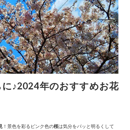
に♪2024年のおすすめお花
見
！景色を彩るピンク色の
桜
は気分をパッと明るくして