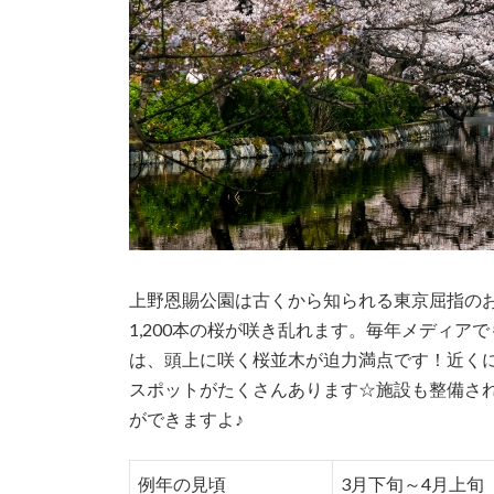
上野恩賜公園は古くから知られる東京屈指の
1,200本の桜が咲き乱れます。毎年メディ
は、頭上に咲く桜並木が迫力満点です！近く
スポットがたくさんあります☆施設も整備さ
ができますよ♪
例年の見頃
3月下旬～4月上旬