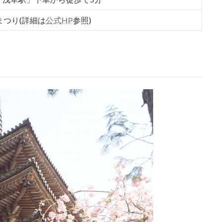
まつり(詳細は
公式HP
参照)