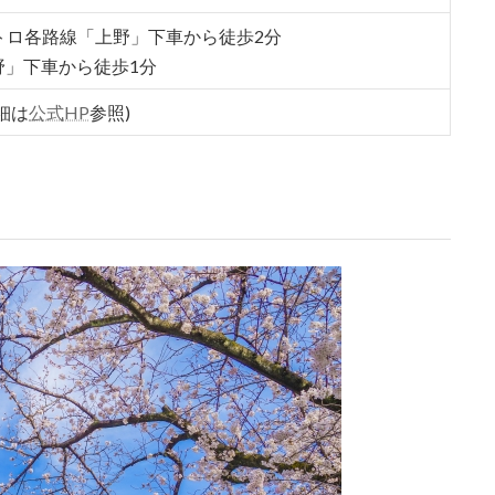
トロ各路線「上野」下車から徒歩2分
野」下車から徒歩1分
細は
公式HP
参照)