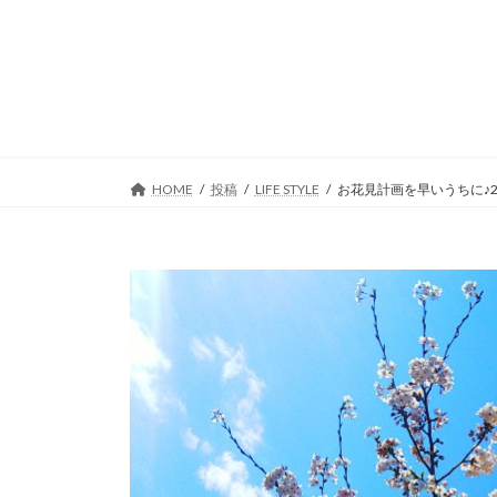
コ
ナ
ン
ビ
テ
ゲ
ン
ー
ツ
シ
へ
ョ
ス
ン
キ
に
HOME
投稿
LIFE STYLE
お花見計画を早いうちに♪
ッ
移
プ
動