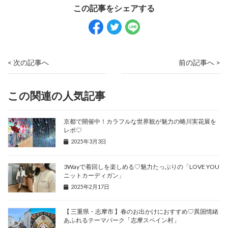
< 次の記事へ
前の記事へ >
この関連の人気記事
京都で開催中！カラフルな世界観が魅力の蜷川実花展を
レポ♡
2025年3月3日
3Wayで着回しを楽しめる♡魅力たっぷりの「LOVE YOU
ニットカーディガン」
2025年2月17日
【 三重県・志摩市 】春のお出かけにおすすめ♡異国情緒
あふれるテーマパーク「志摩スペイン村」