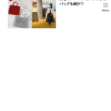
コ
ナ
バッグを紹介♡
ン
ビ
HOME
投稿
LIFE STYLE
SEARCH
MENU
テ
ゲ
日本の三古泉の一つ！神戸の観光地「有馬温泉」についてご紹介☆
ン
ー
HOME
FASHION
BEAUTY
LIFE STYLE
ツ
シ
へ
ョ
ス
ン
キ
に
ッ
移
プ
動
日本の三古泉の一つ！神戸の観光地「有馬温泉」に
ついてご紹介☆