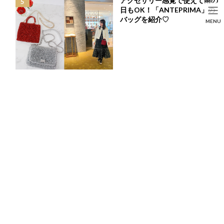
アクセサリー感覚で使えて雨の
コ
ナ
日もOK！「ANTEPRIMA」の
ン
ビ
HOME
投稿
LIFE STYLE
バッグを紹介♡
SEARCH
MENU
テ
ゲ
もう一度行きたい!!大人も子供も楽しめる♡京都るり渓「グランピング」
ン
ー
HOME
FASHION
BEAUTY
LIFE STYLE
ツ
シ
へ
ョ
ス
ン
キ
に
ッ
移
プ
動
もう一度行きたい!!大人も子供も楽しめる♡京都る