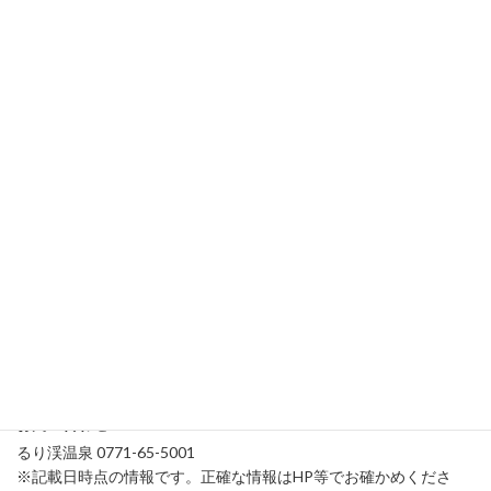
GRAX PREMIUM CAMP RESORT 京都 るり渓
所在地
〒622-0065 京都府南丹市園部町大河内広谷1-14
営業期間
年中無休
営業時間
プリチェックイン：10:00～14:00
チェックイン：14:00～17:00
チェックアウト：8:00～10:00
管理棟営業時間：7:00～22:00
※正面ゲートは、19時00分～翌8時00分の間は施錠いたします。
アクセス
詳細はこちら
お問い合わせ
るり渓温泉 0771-65-5001
※記載日時点の情報です。正確な情報はHP等でお確かめくださ