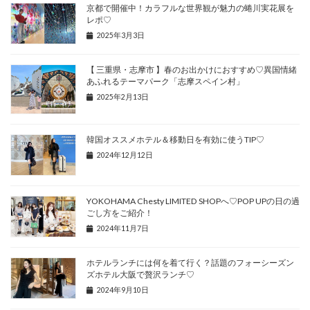
京都で開催中！カラフルな世界観が魅力の蜷川実花展を
レポ♡
2025年3月3日
【 三重県・志摩市 】春のお出かけにおすすめ♡異国情緒
あふれるテーマパーク「志摩スペイン村」
2025年2月13日
韓国オススメホテル＆移動日を有効に使うTIP♡
2024年12月12日
YOKOHAMA Chesty LIMITED SHOPへ♡POP UPの日の過
ごし方をご紹介！
2024年11月7日
ホテルランチには何を着て行く？話題のフォーシーズン
ズホテル大阪で贅沢ランチ♡
2024年9月10日