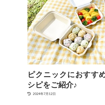
ピクニックにおすす
シピをご紹介♪
最
2024年7月12日
終
更