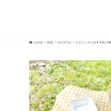
コ
ナ
ン
ビ
テ
ゲ
ン
ー
ツ
シ
へ
ョ
ス
ン
キ
に
HOME
投稿
LIFE STYLE
ピクニックにおすすめ☆簡
ッ
移
プ
動