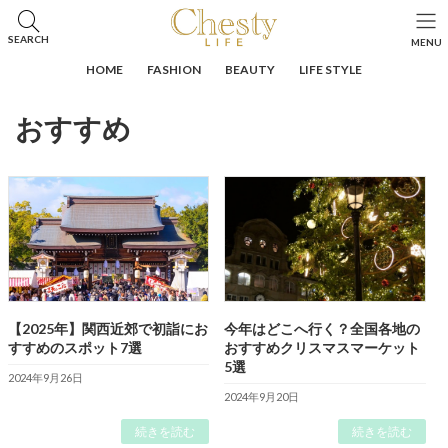
コ
ナ
ン
ビ
HOME
投稿
おすすめ
SEARCH
MENU
テ
ゲ
ン
ー
HOME
FASHION
BEAUTY
LIFE STYLE
ツ
シ
へ
ョ
おすすめ
ス
ン
キ
に
ッ
移
プ
動
【2025年】関西近郊で初詣にお
今年はどこへ行く？全国各地の
すすめのスポット7選
おすすめクリスマスマーケット
5選
2024年9月26日
2024年9月20日
続きを読む
続きを読む