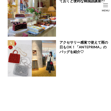
ておくと便利な韓国語講座①
コ
ナ
ン
ビ
HOME
投稿
LIFE STYLE
SEARCH
MENU
テ
ゲ
日本人も活躍♡サバイバル番組発の注目のガールズグループをご紹介
ン
ー
HOME
FASHION
BEAUTY
LIFE STYLE
ツ
シ
へ
ョ
ス
ン
キ
に
ッ
移
アクセサリー感覚で使えて雨の
プ
動
日もOK！「ANTEPRIMA」の
バッグを紹介♡
日本人も活躍♡サバイバル番組発の注目のガールズ
グループをご紹介