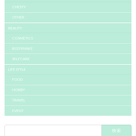
CHESTY
OTHER
BEAUTY
COSMETICS
BODYMAKE
SELFCARE
LIFE STYLE
FOOD
HOBBY
TRAVEL
EVENT
検
索: