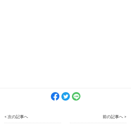
今回紹介したグループは、今年デビューしたばかりなので、今か
らファンになっても遅くはありません。ぜひお気に入りのグルー
プを見つけてくださいね♡
この記事の著者：
RieChamu
この著者の記事をもっと見る
< 次の記事へ
前の記事へ >