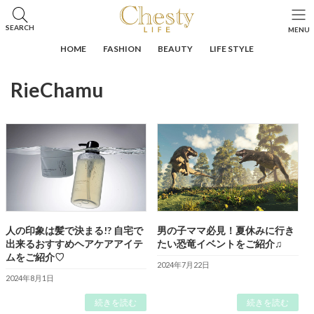
コ
ナ
ン
ビ
HOME
投稿
RieChamu
SEARCH
MENU
テ
ゲ
ン
ー
HOME
FASHION
BEAUTY
LIFE STYLE
ツ
シ
へ
ョ
RieChamu
ス
ン
キ
に
ッ
移
プ
動
人の印象は髪で決まる!? 自宅で
男の子ママ必見！夏休みに行き
出来るおすすめヘアケアアイテ
たい恐竜イベントをご紹介♫
ムをご紹介♡
2024年7月22日
2024年8月1日
続きを読む
続きを読む