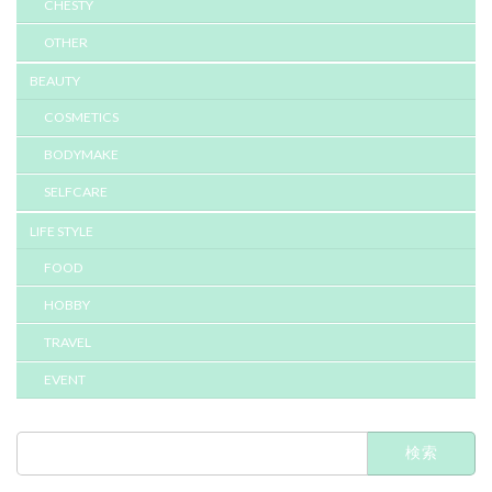
CHESTY
OTHER
BEAUTY
COSMETICS
BODYMAKE
SELFCARE
LIFE STYLE
FOOD
HOBBY
TRAVEL
EVENT
検
索: