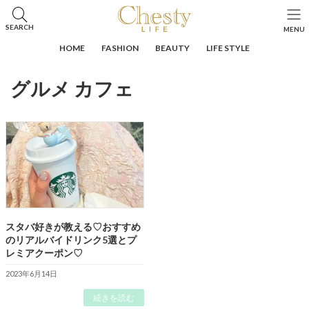
コ
ナ
ン
ビ
HOME
投稿
グルメ カフェ
SEARCH
MENU
テ
ゲ
ン
ー
HOME
FASHION
BEAUTY
LIFE STYLE
ツ
シ
へ
ョ
グルメ カフェ
ス
ン
キ
に
ッ
移
プ
動
スタバ好きが教える♡おすすめ
のリアルバイドリンク5選とプ
レミアクーポン♡
2023年6月14日
続きを読む