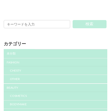
検索
カテゴリー
未分類
FASHION
CHESTY
OTHER
BEAUTY
COSMETICS
BODYMAKE