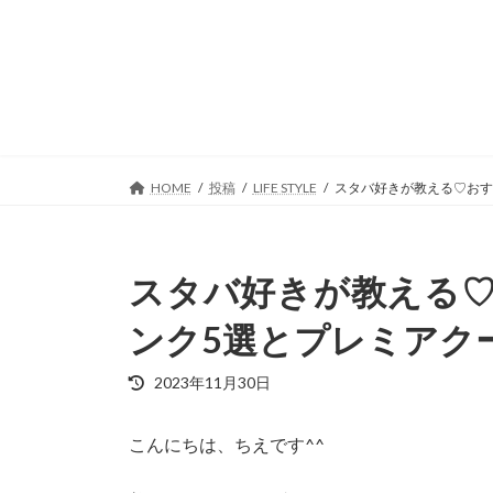
コ
ナ
ン
ビ
テ
ゲ
ン
ー
ツ
シ
へ
ョ
ス
ン
キ
に
HOME
投稿
LIFE STYLE
スタバ好きが教える♡おす
ッ
移
プ
動
スタバ好きが教える
ンク5選とプレミアク
最
2023年11月30日
終
更
こんにちは、ちえです^^
新
日
時