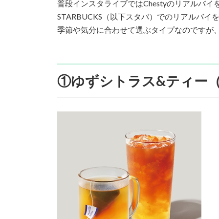
普段インスタライブではChestyのリアルバ
:
STARBUCKS（以下スタバ）でのリアルバイ
季節や気分に合わせて選ぶタイプなのですが
①ゆずシトラス&ティー（Hot/Ta