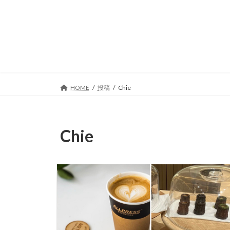
コ
ナ
ン
ビ
テ
ゲ
ン
ー
ツ
シ
へ
ョ
ス
ン
キ
に
HOME
投稿
Chie
ッ
移
プ
動
Chie