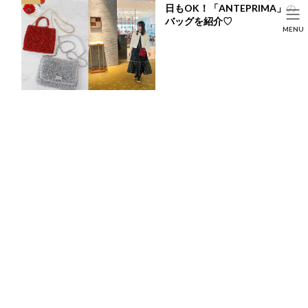
コ
ナ
日もOK！「ANTEPRIMA」の
ン
ビ
HOME
投稿
LIFE STYLE
バッグを紹介♡
SEARCH
MENU
テ
ゲ
スイーツ好きが選ぶ♡アルコール入りスイーツ♡
ン
ー
HOME
FASHION
BEAUTY
LIFE STYLE
ツ
シ
へ
ョ
ス
ン
スイーツ好きが選ぶ♡アルコール入りスイーツ♡
キ
に
ッ
移
最
2024年1月31日
プ
動
終
更
もうすぐ
バレンタイン
ですね♡♡♡
新
日
プレゼントや自分へのご褒美用に、スイーツを購入する機会も多
時
くなる季節です♪
:
そんな特別な機会に食べるスイーツ、他の人と被らないものがほ
しい…
そう思っている方へ、今回はスイーツ好きChieイチオシのお酒が
入ったスイーツをご紹介したいと思います♡
ただ、私自身あまりお酒が得意ではなく…
今回ご紹介するものは実際に食べたことのないものばかりなんで
すが、普段よく行くお店の商品なので、お店の紹介も兼ねてご提