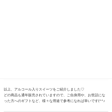
神戸市東灘区向洋町中2-13（六甲アイラン
住所
ド）
代表電話番
078-857-7000（代表）
号
公式ホーム
https://www.sheraton-kobe.co.jp/
ページ
※2024年1月時点での情報となりますので、最新情報は公式ホーム
ページ等をご参照下さい。
まとめ
以上、アルコール入りスイーツをご紹介しました♡
どの商品も通年販売されていますので、ご自身用や、お世話にな
った方へのギフトなど、様々な用途で参考になれば幸いです(^^♪