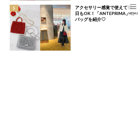
コ
ナ
アクセサリー感覚で使えて雨の
ン
ビ
HOME
投稿
LIFE STYLE
SEARCH
日もOK！「ANTEPRIMA」の
MENU
テ
ゲ
ホテルステイで過ごす、いつもと違うワンランク上のクリスマスを☆
バッグを紹介♡
ン
ー
HOME
FASHION
BEAUTY
LIFE STYLE
ツ
シ
へ
ョ
ス
ン
キ
に
ッ
移
プ
動
ホテルステイで過ごす、いつもと違うワンランク上