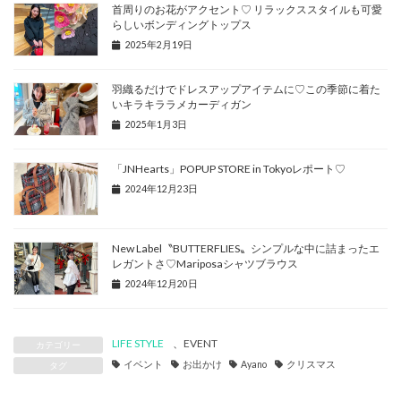
首周りのお花がアクセント♡ リラックススタイルも可愛
らしいボンディングトップス
2025年2月19日
羽織るだけでドレスアップアイテムに♡この季節に着た
いキラキララメカーディガン
2025年1月3日
「JNHearts」POPUP STORE in Tokyoレポート♡
2024年12月23日
New Label〝BUTTERFLIES〟シンプルな中に詰まったエ
レガントさ♡Mariposaシャツブラウス
2024年12月20日
LIFE STYLE
、
EVENT
カテゴリー
イベント
お出かけ
Ayano
クリスマス
タグ