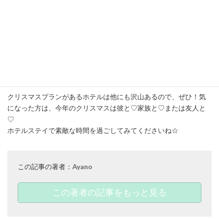
特別仕様のクリスマスルーム（1日3室限定）でスペシャルディナ
ー付きプランを楽しみたいと思います♡
お家でクリスマスパーティーをするのも大好きですが、たまには
豪華なクリスマス装飾が施された、素敵なホテルで、ゆっくりの
んびり過ごすのも贅沢で良いですよね♪
クリスマスプランがあるホテルは他にも沢山あるので、ぜひ！気
になった方は、今年のクリスマスは彼と♡家族と♡または友人と
♡
ホテルステイで素敵な時間を過ごしてみてくださいね☆
この記事の著者：
Ayano
この著者の記事をもっと見る