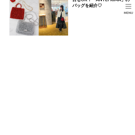
コ
ナ
バッグを紹介♡
ン
ビ
HOME
投稿
LIFE STYLE
SEARCH
MENU
テ
ゲ
今年の冬も予約必須！2024年クリスマスケーキ特集♡
ン
ー
HOME
FASHION
BEAUTY
LIFE STYLE
ツ
シ
へ
ョ
ス
ン
キ
に
ッ
移
プ
動
今年の冬も予約必須！2024年クリスマスケーキ特集
♡