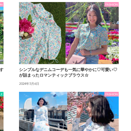
ON
FASHION
す
シンプルなデニムコーデも一気に華やかに♡可愛い♡
が詰まったロマンティックブラウス☆
2024年5月6日
LE
FASHION