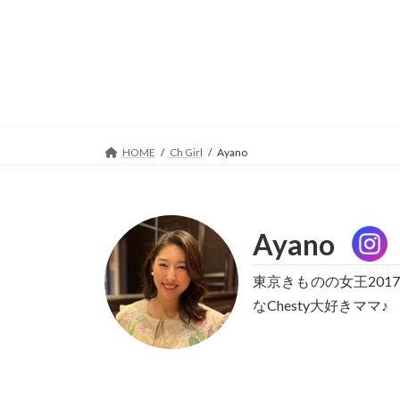
コ
ナ
ン
ビ
テ
ゲ
ン
ー
ツ
シ
へ
ョ
ス
ン
キ
に
HOME
Ch Girl
Ayano
ッ
移
プ
動
Ayano
東京きものの女王201
なChesty大好きママ♪