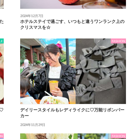
2024年12月7日
った
ホテルステイで過ごす、いつもと違うワンランク上の
クリスマスを☆
LE
FASHION
♡
デイリースタイルもレディライクに♡万能リボンパー
カー
2024年11月29日
ON
FASHION