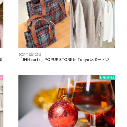
2024年12月23日
着
「JNHearts」POPUP STORE in Tokyoレポート♡
ON
LIFE STYLE