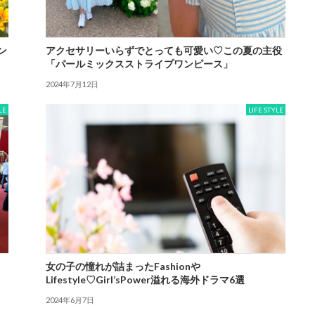
ン
アクセサリーいらずでとっても可愛い♡この夏の主役
「パールミックスストライプワンピース」
2024年7月12日
LE
LIFE STYLE
女の子の憧れが詰まったFashionや
Lifestyle♡Girl’sPower溢れる海外ドラマ6選
2024年6月7日