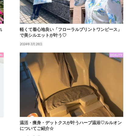
れ
軽くて着心地良い「フローラルプリントワンピース」
で美シルエットが叶う♡
2024年3月28日
ON
BEAUTY
温活・痩身・デットクスが叶うハーブ温浴♡ルルオン
についてご紹介☆