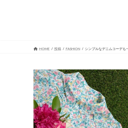
コ
ナ
ン
ビ
テ
ゲ
ン
ー
ツ
シ
へ
ョ
ス
ン
キ
に
HOME
投稿
FASHION
シンプルなデニムコーデも
ッ
移
プ
動