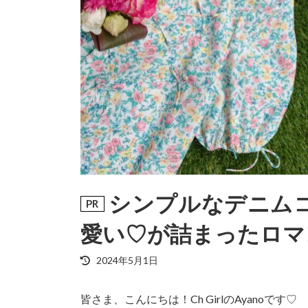
シンプルなデニム
愛い♡が詰まったロマ
最
2024年5月1日
終
更
皆さま、こんにちは！Ch GirlのAyanoです♡
新