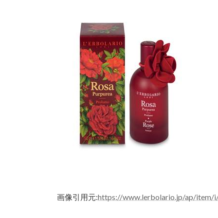
画像引用元:
https://www.lerbolario.jp/ap/ite