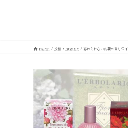
コ
ナ
ン
ビ
テ
ゲ
ン
ー
ツ
シ
へ
ョ
ス
ン
キ
に
HOME
投稿
BEAUTY
忘れられないお花の香り♡イ
ッ
移
プ
動