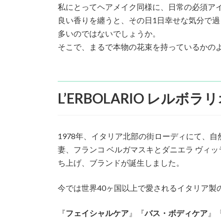
日
私にとってヘアメイク同様に、日常の必須ア
時
良い香りを纏うと、その日1日幸せな気分で
:
多いのではないでしょうか。
そこで、まるで本物の花束を持っているかの
L’ERBOLARIO レルボラ
1978年、イタリア北部の街ローディにて、
妻、フランコ ベルガマスキとダニエラ ヴィ
ち上げ、ブランドが誕生しました。
今では世界40ヶ国以上で愛されるイタリア製
『
フェイシャルケア
』『
バス・ボディケア
』