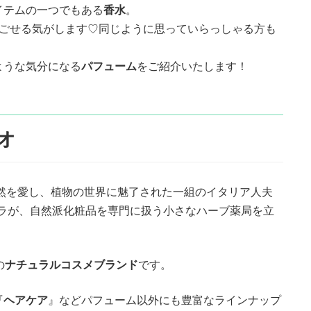
イテムの一つでもある
香水
。
過ごせる気がします♡同じように思っていらっしゃる方も
ような気分になる
パフューム
をご紹介いたします！
リオ
自然を愛し、植物の世界に魅了された一組のイタリア人夫
ッラが、自然派化粧品を専門に扱う小さなハーブ薬局を立
の
ナチュラルコスメブランド
です。
『
ヘアケア
』などパフューム以外にも豊富なラインナップ