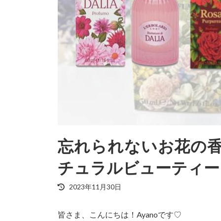
忘れられないお花の
チュラルビューティー
最
2023年11月30日
終
更
皆さま、こんにちは！Ayanoです♡
新