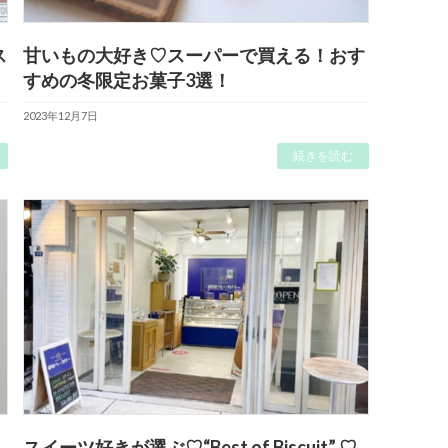
ス
甘いもの大好き♡スーパーで買える！おす
すめの冬限定お菓子3選！
2023年12月7日
続きを読む
”
スイーツ好きが選ぶ♡“Best of Biscuit” ♡