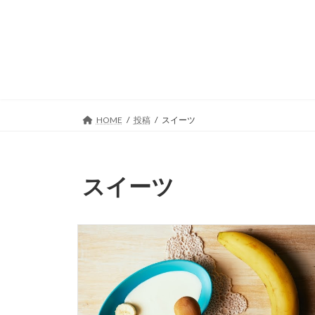
コ
ナ
ン
ビ
テ
ゲ
ン
ー
ツ
シ
へ
ョ
ス
ン
キ
に
HOME
投稿
スイーツ
ッ
移
プ
動
スイーツ