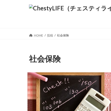
コ
ナ
ン
ビ
テ
ゲ
ン
ー
ツ
シ
へ
ョ
ス
ン
HOME
投稿
社会保険
キ
に
ッ
移
プ
動
社会保険