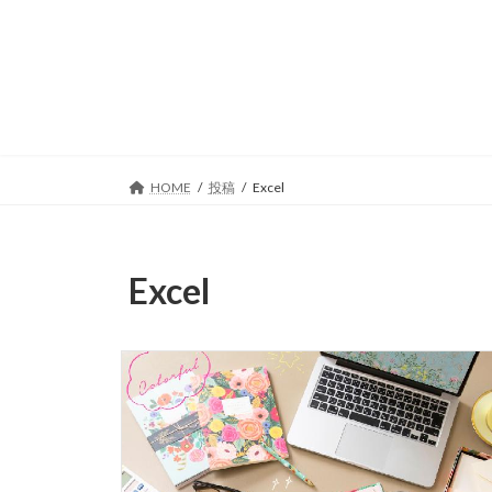
コ
ナ
ン
ビ
テ
ゲ
ン
ー
ツ
シ
へ
ョ
ス
ン
キ
に
HOME
投稿
Excel
ッ
移
プ
動
Excel