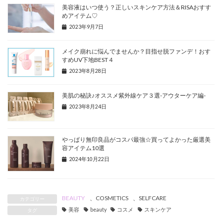
美容液はいつ使う？正しいスキンケア方法＆RISAおすす
めアイテム♡
2023年9月7日
メイク崩れに悩んでませんか？目指せ脱ファンデ！おす
すめUV下地BEST４
2023年8月28日
美肌の秘訣♪オススメ紫外線ケア３選-アウターケア編-
2023年8月24日
やっぱり無印良品がコスパ最強☆買ってよかった厳選美
容アイテム10選
2024年10月22日
BEAUTY
、
COSMETICS
、
SELFCARE
カテゴリー
美容
beauty
コスメ
スキンケア
タグ