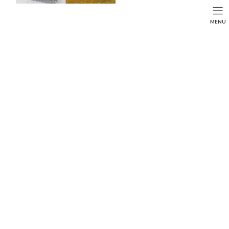
コ
ナ
ン
ビ
HOME
投稿
BEAUTY
SEARCH
MENU
テ
ゲ
メイク崩れに悩んでませんか？目指せ脱ファンデ！おすすめUV下地BEST４
ン
ー
HOME
FASHION
BEAUTY
LIFE STYLE
ツ
シ
へ
ョ
ス
ン
キ
に
ッ
移
プ
動
メイク崩れに悩んでませんか？目指せ脱ファンデ！
おすすめUV下地BEST４