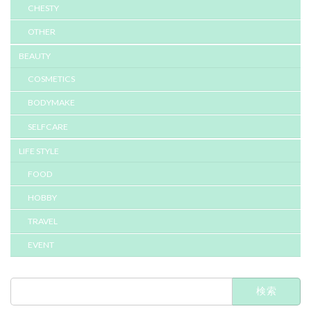
CHESTY
OTHER
BEAUTY
COSMETICS
BODYMAKE
SELFCARE
LIFE STYLE
FOOD
HOBBY
TRAVEL
EVENT
検
索: